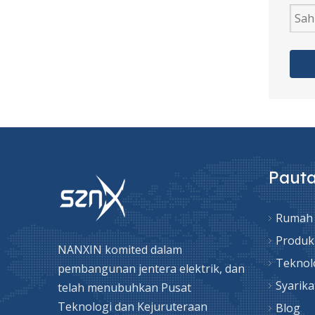
Motor Mesin Basuh Segerak Rotor Untuk Dijual
Paut
Rumah
Produk
NANXIN komited dalam
Motor Mesin Basuh Rotor Twin Tub Untuk Dijual
Teknol
pembangunan jentera elektrik, dan
Syarika
telah menubuhkan Pusat
Teknologi dan Kejuruteraan
Blog