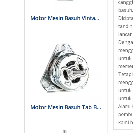
canggi
basuh.
Motor Mesin Basuh Vintage Automatik Untuk Dijual
Dicipt
tandin
lancar
Dengan
mengga
untuk 
memerl
Tetapi
menggu
untuk 
untuk 
Alami 
Motor Mesin Basuh Tab Berkembar Automatik Di India
pembu
kami h