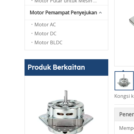
Motor Putar untuk Mesin Basuh Tab Berkembar
Motor Pemampat Penyejukan
Motor AC
Motor DC
Motor BLDC
Produk Berkaitan
Kongsi k
Pener
Memper