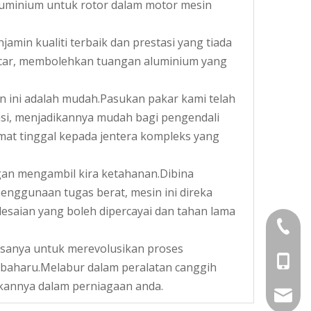
luminium untuk rotor dalam motor mesin
amin kualiti terbaik dan prestasi yang tiada
ncar, membolehkan tuangan aluminium yang
ini adalah mudah.Pasukan pakar kami telah
si, menjadikannya mudah bagi pengendali
at tinggal kepada jentera kompleks yang
ngan mengambil kira ketahanan.Dibina
nggunaan tugas berat, mesin ini direka
saian yang boleh dipercayai dan tahan lama
+86-05
asanya untuk merevolusikan proses
+86-13
aharu.Melabur dalam peralatan canggih
kukannya dalam perniagaan anda.
vincen